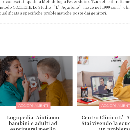
 riconosciuti quali la Metodologia Feuerstein e Tzuriel, e il trattam
 metodo CO.CLI.T.E. Lo Studio “L’Aquilone” nasce nel 1999 con l’obi
qualificata a specifiche problematiche poste dai genitori.
AGGIORNAMENTI
AGGIORNAMENT
Logopedia: Aiutiamo
Centro Clinico L’A
bambini e adulti ad
Stai vivendo la sc
esprimersi meglio
un problem