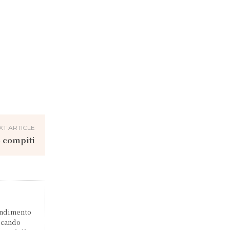
XT ARTICLE
o compiti
endimento
licando