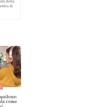
ento della
ettivo di
I
quilone:
uola come
a?