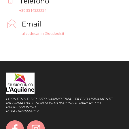
Telefono
+39 3514522254
Email
alicedecarlini@outlook.it
I CONTENUTI DEL SITO HANNO FINALITÀ ESCLUSIVAMENTE
INFORMATIVE E NON SOSTITUISCONO IL PARERE DEI
PROFESSIONISTI
P.IVA 04229990132