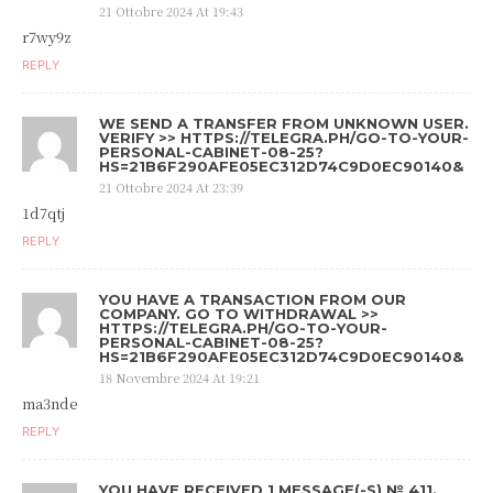
21 Ottobre 2024 At 19:43
r7wy9z
REPLY
WE SEND A TRANSFER FROM UNKNOWN USER.
VERIFY >> HTTPS://TELEGRA.PH/GO-TO-YOUR-
PERSONAL-CABINET-08-25?
HS=21B6F290AFE05EC312D74C9D0EC90140&
21 Ottobre 2024 At 23:39
1d7qtj
REPLY
YOU HAVE A TRANSACTION FROM OUR
COMPANY. GО TО WITHDRАWАL >>
HTTPS://TELEGRA.PH/GO-TO-YOUR-
PERSONAL-CABINET-08-25?
HS=21B6F290AFE05EC312D74C9D0EC90140&
18 Novembre 2024 At 19:21
ma3nde
REPLY
YOU HAVE RECEIVED 1 MESSAGE(-S) № 411.