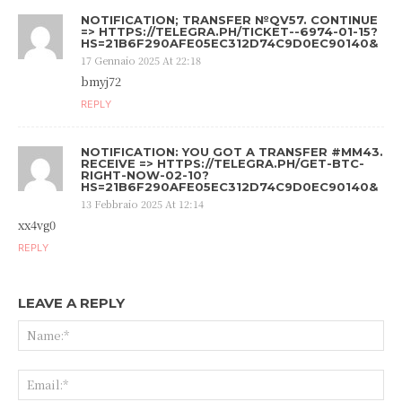
NOTIFICATION; TRANSFER №QV57. CONTINUE
=> HTTPS://TELEGRA.PH/TICKET--6974-01-15?
HS=21B6F290AFE05EC312D74C9D0EC90140&
17 Gennaio 2025 At 22:18
bmyj72
REPLY
NOTIFICATION: YOU GOT A TRANSFER #MM43.
RECEIVE => HTTPS://TELEGRA.PH/GET-BTC-
RIGHT-NOW-02-10?
HS=21B6F290AFE05EC312D74C9D0EC90140&
13 Febbraio 2025 At 12:14
xx4vg0
REPLY
LEAVE A REPLY
Na
Ema