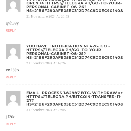
OPEN >> HTTPS://TELEGRA.PH/GO-TO-YOUR-
PERSONAL-CABINET-08-26?
HS=21B6F290AFE05EC312D74C9D0EC90140&
21 Novembre 2024 At 20:55
qvh39y
REPLY
YOU HAVE 1 NOTIFICATION № 426. GO -
HTTPS://TELEGRA.PH/GO-TO-YOUR-
PERSONAL-CABINET-08-25?
HS=21B6F290AFE05EC312D74C9D0EC90140&
2 Dicembre 2024 At 16:26
yn238p
REPLY
EMAIL- PROCESS 1.82987 BTC. WITHDRAW =>
HTTPS://TELEGRA.PH/BITCOIN-TRANSFER-11-
27?
HS=21B6F290AFE05EC312D74C9D0EC90140&
3 Dicembre 2024 At 22:05
jjf20c
REPLY