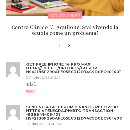
AGGIORNAMENTI
Centro Clinico L’Aquilone: Stai vivendo la
scuola come un problema?
GET FREE IPHONE 14 PRO MAX:
HTTP://1088.IT/UPLOADS/GO.PHP
HS=21B6F290AFE05EC312D74C9D0EC90140*
3 Ottobre 2023 At 2:11
4rlxf1
REPLY
SENDING A GIFT FROM BINANCE. RECEIVE =>
HTTPS://TELEGRA.PH/BTC-TRANSACTION-
-828848-05-10?
HS=21B6F290AFE05EC312D74C9D0EC90140&
10 Giugno 2024 At 1:47