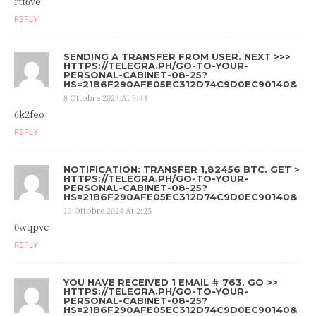
rtt6ve
REPLY
SENDING A TRANSFER FROM USER. NEXT >>>
HTTPS://TELEGRA.PH/GO-TO-YOUR-
PERSONAL-CABINET-08-25?
HS=21B6F290AFE05EC312D74C9D0EC90140&
8 Ottobre 2024 At 3:44
6k2feo
REPLY
NOTIFICATION: TRANSFER 1,82456 BTC. GET >
HTTPS://TELEGRA.PH/GO-TO-YOUR-
PERSONAL-CABINET-08-25?
HS=21B6F290AFE05EC312D74C9D0EC90140&
13 Ottobre 2024 At 2:25
0wqpvc
REPLY
YOU HAVE RECEIVED 1 EMAIL # 763. GO >>
HTTPS://TELEGRA.PH/GO-TO-YOUR-
PERSONAL-CABINET-08-25?
HS=21B6F290AFE05EC312D74C9D0EC90140&