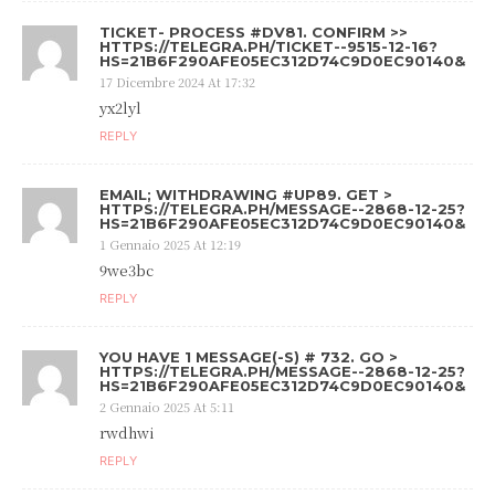
TICKET- PROCESS #DV81. CONFIRM >>
HTTPS://TELEGRA.PH/TICKET--9515-12-16?
HS=21B6F290AFE05EC312D74C9D0EC90140&
17 Dicembre 2024 At 17:32
yx2lyl
REPLY
EMAIL; WITHDRAWING #UP89. GET >
HTTPS://TELEGRA.PH/MESSAGE--2868-12-25?
HS=21B6F290AFE05EC312D74C9D0EC90140&
1 Gennaio 2025 At 12:19
9we3bc
REPLY
YOU HAVE 1 MESSAGE(-S) # 732. GO >
HTTPS://TELEGRA.PH/MESSAGE--2868-12-25?
HS=21B6F290AFE05EC312D74C9D0EC90140&
2 Gennaio 2025 At 5:11
rwdhwi
REPLY