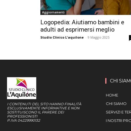
Aggiornamenti
Logopedia: Aiutiamo bambini e
adulti ad esprimersi meglio
Studio Clinico L'aquilone
-
9 Maggio 2025
CHI SIA
HOME
CHI SIAMO
I CONTENUTI DEL SITO HANNO FINALITÀ
ESCLUSIVAMENTE INFORMATIVE E NON
SERVIZI E TE
SOSTITUISCONO IL PARERE DEI
PROFESSIONISTI
P.IVA 04229990132
I NOSTRI PR