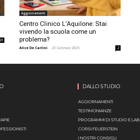
Aggiornamenti
Centro Clinico L’Aquilone: Stai
vivendo la scuola come un
problema?
23
Alice De Carlini
-
23 Gennaio 2025
2
MO
DALLO STUDIO
AGGIORNAMENTI
TESTIMONIANZE
RAPIE
PROGRAMMI DI STUDIO E LA
OFESSIONISTI
CORSI FEUERSTEIN
I NOSTRI CONSIGLI