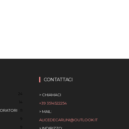
CONTATTACI
24
> CHIAMACI
14
+39 3514522254
BORATORI
11
> MAIL:
9
ALICEDECARLINI@OUTLOOK.IT
9
> INDIRIZZO: