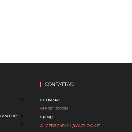
CONTATTACI
24
> CHIAMACI
14
+39 3514522254
BORATORI
11
> MAIL:
9
ALICEDECARLINI@OUTLOOK.IT