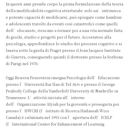
In questi anni prende corpo la prima formulazione della teoria
della modificabilità cognitiva strutturale: solo un’intrinseca
e potente capacità di modificarsi, può spiegare come bambini
e adolescenti travolti da eventi così catastrofici come quelli
dell’olocausto, riescano a tornare poi a una vita normale fatta
di giochi, studio e progetti per il futuro. Accostatosi alla
psicologia, approfondisce lo studio dei processi cognitivi e si
laurea sotto la guida di Piaget presso il Jean Jacques Institute
di Ginevra, conseguendo quindi il dottorato presso la Sorbona
di Parigi nel 1970.
Oggi Reuven Feuerstein insegna Psicologia dell’Educazione
presso l’Università Bar Ilan di Tel Aviv e presso il George
Peabody College della Vanderbilt University di Nashville in
Tennessee. L’attività iniziata all’interno
dell’Organizzazione Alyiah per la gioventù e proseguita poi
presso l’HWCRI (l’istituto di Ricerca Hadassah Wizo
Canada) è culminata nel 1992 con l’apertura dell’ICELP
(l’International Center for Enhancement of Learning