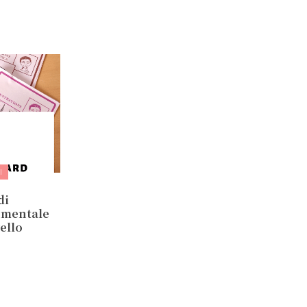
I
di
umentale
vello