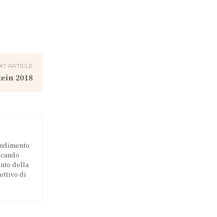
XT ARTICLE
tein 2018
endimento
licando
ento della
ettivo di