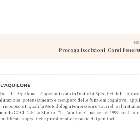
NE
Proroga Iscrizioni Corsi Feuers
 L'AQUILONE
tudio “L’Aquilone” è specializzato in Disturbi Specifici dell’Appr
valutazione, potenziamento e recupero delle funzioni cognitive , app
 riconosciuti quali la Metodologia Feuerstein e Tzuriel, e il trattam
 metodo CO.CLI.T.E. Lo Studio “L’Aquilone” nasce nel 1999 con l’obi
qualificata a specifiche problematiche poste dai genitori.