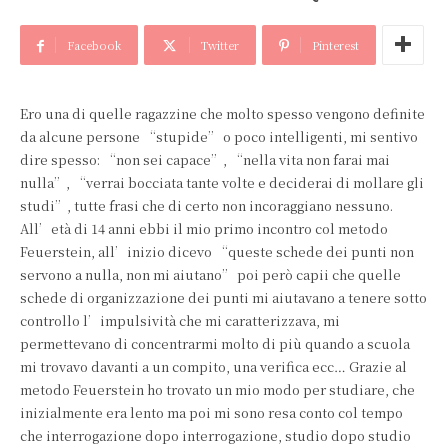
Facebook
Twitter
Pinterest
Ero una di quelle ragazzine che molto spesso vengono definite
da alcune persone “stupide” o poco intelligenti, mi sentivo
dire spesso: “non sei capace”, “nella vita non farai mai
nulla”, “verrai bocciata tante volte e deciderai di mollare gli
studi”, tutte frasi che di certo non incoraggiano nessuno.
All’età di 14 anni ebbi il mio primo incontro col metodo
Feuerstein, all’inizio dicevo “queste schede dei punti non
servono a nulla, non mi aiutano” poi però capii che quelle
schede di organizzazione dei punti mi aiutavano a tenere sotto
controllo l’impulsività che mi caratterizzava, mi
permettevano di concentrarmi molto di più quando a scuola
mi trovavo davanti a un compito, una verifica ecc… Grazie al
metodo Feuerstein ho trovato un mio modo per studiare, che
inizialmente era lento ma poi mi sono resa conto col tempo
che interrogazione dopo interrogazione, studio dopo studio