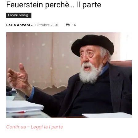
Feuerstein perchè… II parte
I nostri consigli
Carla Anzani
-
3 Ottobre 2020
16
Continua – Leggi la I parte